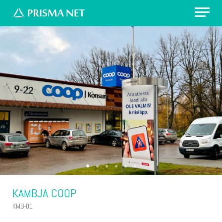
Erilahendus: värvikirevad prügikastid
Välireklaam Valimisteks
Vaata asukohti
Küsi pakkumist
KAMBJA COOP
KMB-01