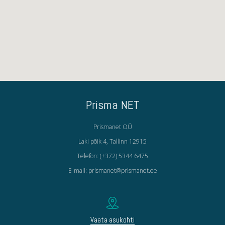
Prisma NET
Prismanet OÜ
Laki põik 4, Tallinn 12915
Telefon: (+372) 5344 6475
E-mail: prismanet@prismanet.ee
Vaata asukohti