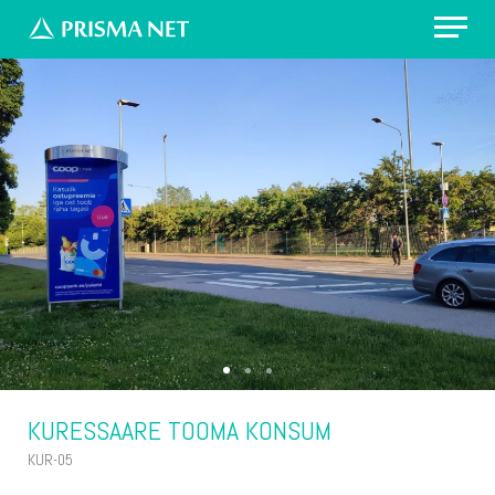
Erilahendus: värvikirevad prügikastid
Välireklaam Valimisteks
Vaata asukohti
Küsi pakkumist
KURESSAARE TOOMA KONSUM
KUR-05