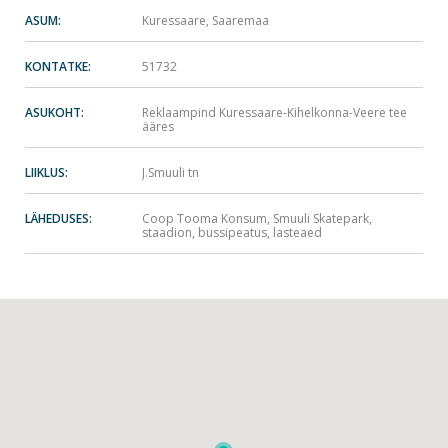
ASUM:
Kuressaare, Saaremaa
KONTATKE:
51732
ASUKOHT:
Reklaampind Kuressaare-Kihelkonna-Veere tee
ääres
LIIKLUS:
J.Smuuli tn
LÄHEDUSES:
Coop Tooma Konsum, Smuuli Skatepark,
staadion, bussipeatus, lasteaed