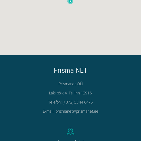
Prisma NET
Prismanet OÜ
Laki põik 4, Tallinn 12915
Telefon: (+372) 5344 6475
E-mail: prismanet@prismanet.ee