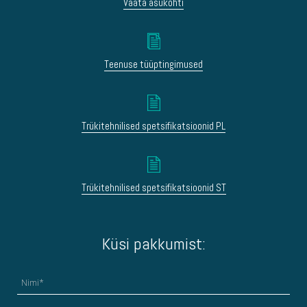
Vaata asukohti
Teenuse tüüptingimused
Trükitehnilised spetsifikatsioonid PL
Trükitehnilised spetsifikatsioonid ST
Küsi pakkumist: