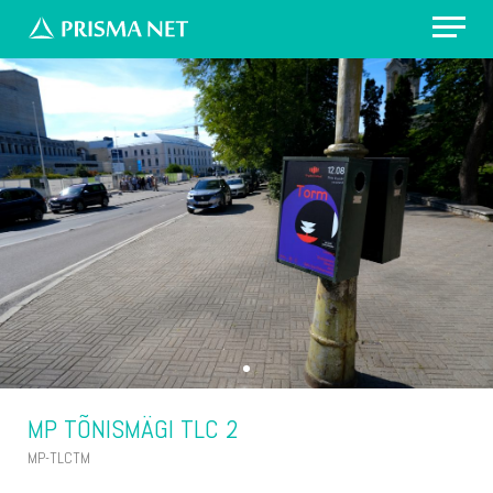
Erilahendus: värvikirevad prügikastid
Välireklaam Valimisteks
Vaata asukohti
Küsi pakkumist
MP TÕNISMÄGI TLC 2
MP-TLCTM