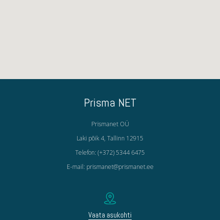
Prisma NET
Prismanet OÜ
Laki põik 4, Tallinn 12915
Telefon: (+372) 5344 6475
E-mail: prismanet@prismanet.ee
Vaata asukohti