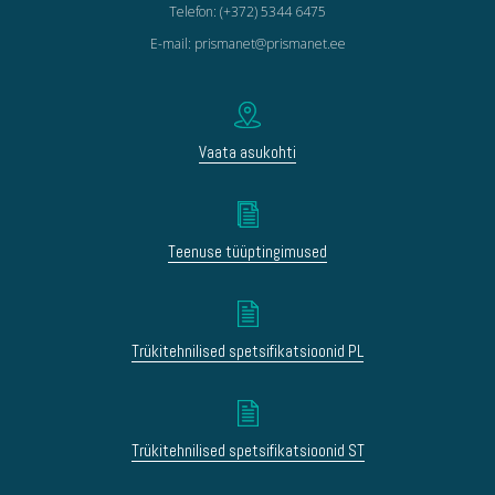
Telefon: (+372) 5344 6475
E-mail: prismanet@prismanet.ee
Vaata asukohti
Teenuse tüüptingimused
Trükitehnilised spetsifikatsioonid PL
Trükitehnilised spetsifikatsioonid ST