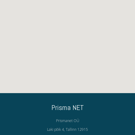
Prisma NET
Prismanet OÜ
Laki põik 4, Tallinn 12915