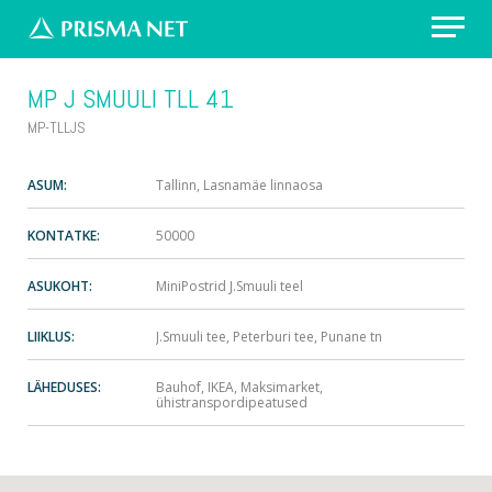
Erilahendus: värvikirevad prügikastid
MP J SMUULI TLL 41
Välireklaam Valimisteks
MP-TLLJS
Vaata asukohti
ASUM:
Tallinn, Lasnamäe linnaosa
KONTATKE:
50000
Küsi pakkumist
ASUKOHT:
MiniPostrid J.Smuuli teel
LIIKLUS:
J.Smuuli tee, Peterburi tee, Punane tn
LÄHEDUSES:
Bauhof, IKEA, Maksimarket,
ühistranspordipeatused