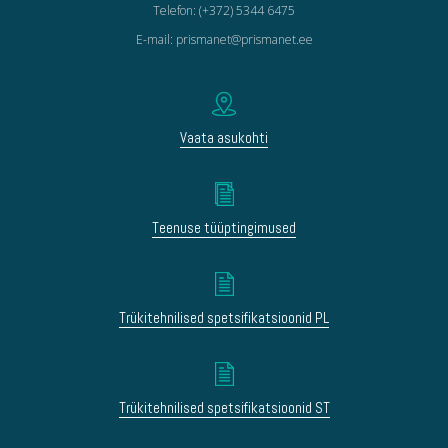
Telefon: (+372) 5344 6475
E-mail: prismanet@prismanet.ee
Vaata asukohti
Teenuse tüüptingimused
Trükitehnilised spetsifikatsioonid PL
Trükitehnilised spetsifikatsioonid ST