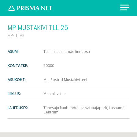
Erilahendus: värvikirevad prügikastid
MP MUSTAKIVI TLL 25
Välireklaam Valimisteks
MP-TLLMK
Vaata asukohti
ASUM:
Tallinn, Lasnamäe linnaosa
KONTATKE:
50000
Küsi pakkumist
ASUKOHT:
MiniPostrid Mustakivi teel
LIIKLUS:
Mustakivi tee
LÄHEDUSES:
Tähesaju kaubandus- ja vabaajapark, Lasnamäe
Centrum