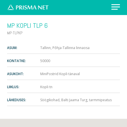
Erilahendus: värvikirevad prügikastid
MP KOPLI TLP 6
Välireklaam Valimisteks
MP-TLPKP
Vaata asukohti
ASUM:
Tallinn, Põhja-Tallinna linnaosa
KONTATKE:
50000
Küsi pakkumist
ASUKOHT:
MiniPostrid Kopli tänaval
LIIKLUS:
Kopli tn
LÄHEDUSES:
Söögikohad, Balti Jaama Turg, tarmmipeatus