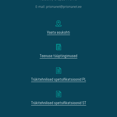
E-mail: prismanet@prismanet.ee
Vaata asukohti
Teenuse tüüptingimused
Trükitehnilised spetsifikatsioonid PL
Trükitehnilised spetsifikatsioonid ST