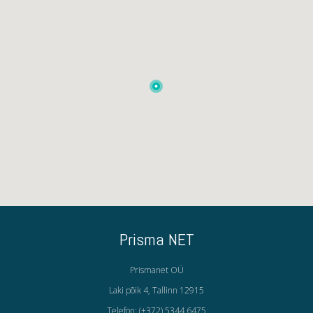
Prisma NET
Prismanet OÜ
Laki põik 4, Tallinn 12915
Telefon: (+372) 5344 6475