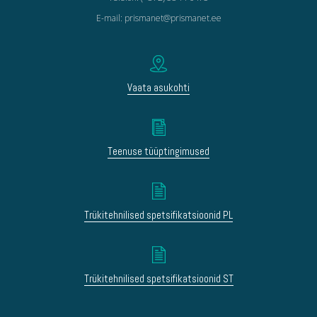
E-mail: prismanet@prismanet.ee
Vaata asukohti
Teenuse tüüptingimused
Trükitehnilised spetsifikatsioonid PL
Trükitehnilised spetsifikatsioonid ST