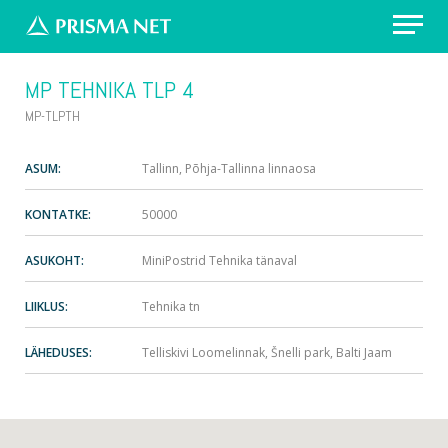
Erilahendus: värvikirevad prügikastid
MP TEHNIKA TLP 4
Välireklaam Valimisteks
MP-TLPTH
Vaata asukohti
ASUM:
Tallinn, Põhja-Tallinna linnaosa
KONTATKE:
50000
Küsi pakkumist
ASUKOHT:
MiniPostrid Tehnika tänaval
LIIKLUS:
Tehnika tn
LÄHEDUSES:
Telliskivi Loomelinnak, Šnelli park, Balti Jaam