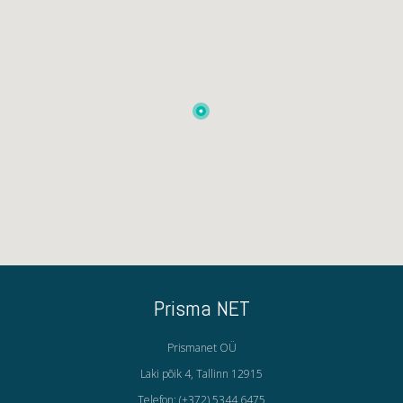
Prisma NET
Prismanet OÜ
Laki põik 4, Tallinn 12915
Telefon: (+372) 5344 6475