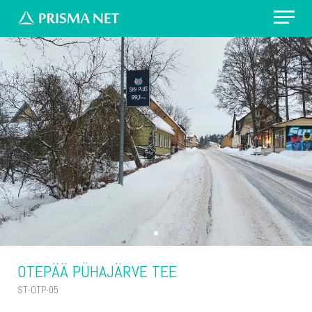
Erilahendus: värvikirevad prügikastid
Välireklaam Valimisteks
Vaata asukohti
Küsi pakkumist
OTEPÄÄ PÜHAJÄRVE TEE
ST-OTP-05