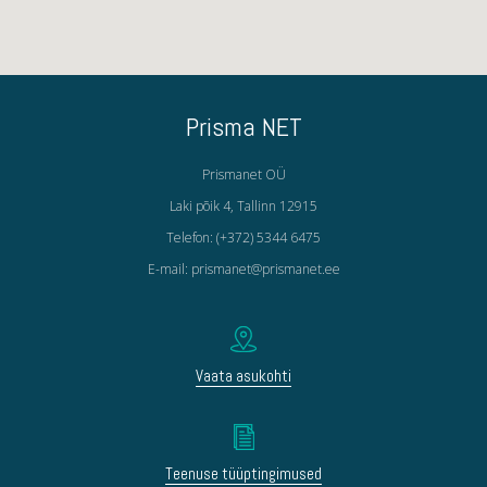
Prisma NET
Prismanet OÜ
Laki põik 4, Tallinn 12915
Telefon: (+372) 5344 6475
E-mail: prismanet@prismanet.ee
Vaata asukohti
Teenuse tüüptingimused