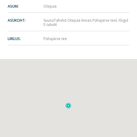
ASUM:
Otepää
ASUKOHT:
SuunaTahvlid Otepää linnas Pühajärve teel, lõigul
5 tahvlit
LIIKLUS:
Pühajärve tee