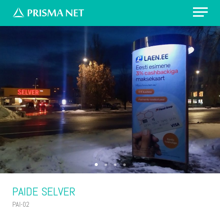
Erilahendus: värvikirevad prügikastid
Välireklaam Valimisteks
Vaata asukohti
Küsi pakkumist
PAIDE SELVER
PAI-02