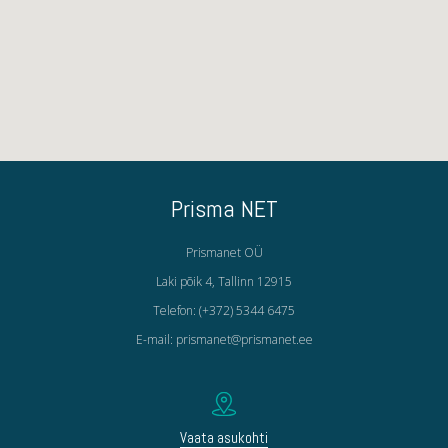
Prisma NET
Prismanet OÜ
Laki põik 4, Tallinn 12915
Telefon: (+372) 5344 6475
E-mail: prismanet@prismanet.ee
Vaata asukohti