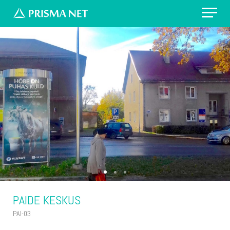
Erilahendus: värvikirevad prügikastid
Välireklaam Valimisteks
Vaata asukohti
Küsi pakkumist
PAIDE KESKUS
PAI-03