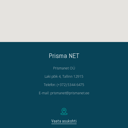
Prisma NET
Prismanet OÜ
Laki põik 4, Tallinn 12915
Telefon: (+372) 5344 6475
E-mail: prismanet@prismanet.ee
Vaata asukohti