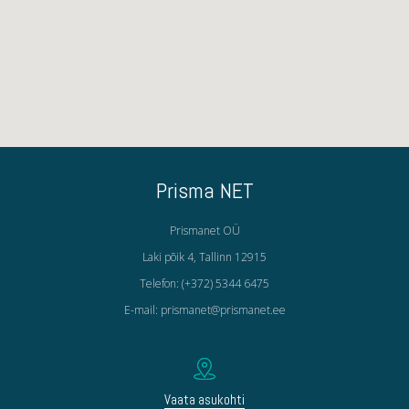
Prisma NET
Prismanet OÜ
Laki põik 4, Tallinn 12915
Telefon: (+372) 5344 6475
E-mail: prismanet@prismanet.ee
Vaata asukohti