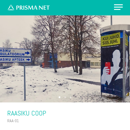
Erilahendus: värvikirevad prügikastid
Välireklaam Valimisteks
Vaata asukohti
Küsi pakkumist
RAASIKU COOP
RAA-01