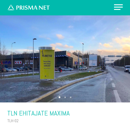
Erilahendus: värvikirevad prügikastid
Välireklaam Valimisteks
Vaata asukohti
Küsi pakkumist
TLN EHITAJATE MAXIMA
TLH-02