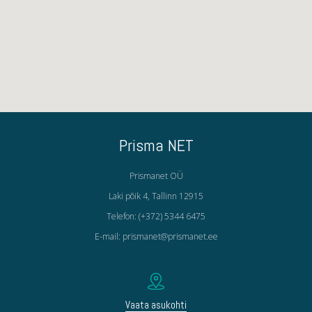
Prisma NET
Prismanet OÜ
Laki põik 4, Tallinn 12915
Telefon: (+372) 5344 6475
E-mail: prismanet@prismanet.ee
Vaata asukohti