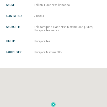
ASUM:
Tallinn, Haabersti linnaosa
KONTATKE:
218073
ASUKOHT:
Reklaamipind Haabersti Maxima XXX juures,
Ehitajate tee ääres
LIIKLUS:
Ehitajate tee
LÄHEDUSES:
Ehitajate Maxima XXX