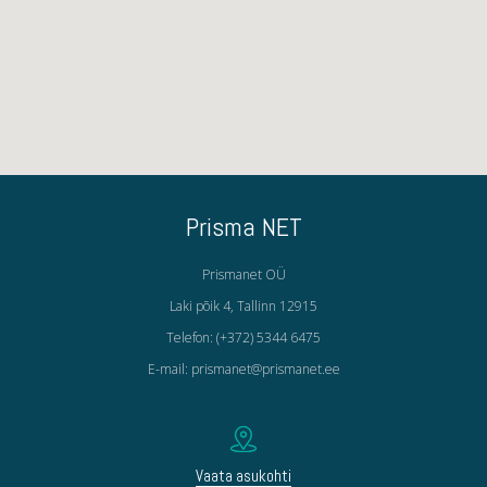
Prisma NET
Prismanet OÜ
Laki põik 4, Tallinn 12915
Telefon: (+372) 5344 6475
E-mail: prismanet@prismanet.ee
Vaata asukohti