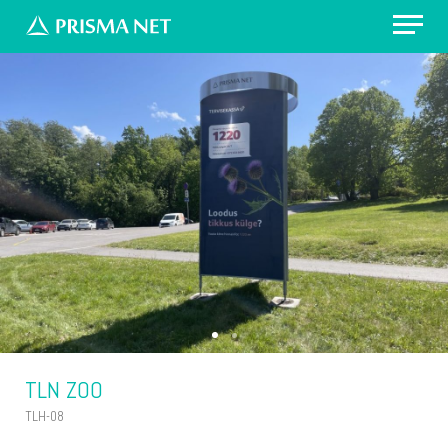
Erilahendus: värvikirevad prügikastid
Välireklaam Valimisteks
Vaata asukohti
Küsi pakkumist
TLN ZOO
TLH-08