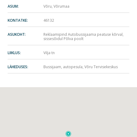
ASUM:
Võru, Võrumaa
KONTATKE:
46132
ASUKOHT:
Reklaamipind Autobussijaama peatuse kõrval,
sissesõidul Põlva poolt
LIIKLUS:
Vilja tn
LÄHEDUSES:
Bussijaam, autopesula, Võru Tervisekeskus