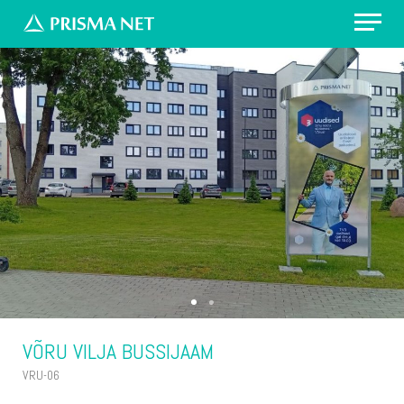
Erilahendus: värvikirevad prügikastid
Välireklaam Valimisteks
Vaata asukohti
Küsi pakkumist
VÕRU VILJA BUSSIJAAM
VRU-06