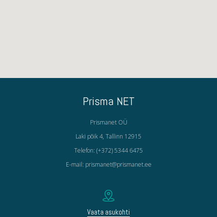
Prisma NET
Prismanet OÜ
Laki põik 4, Tallinn 12915
Telefon: (+372) 5344 6475
E-mail: prismanet@prismanet.ee
Vaata asukohti