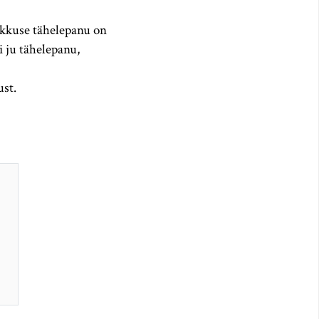
likkuse tähelepanu on
 ju tähelepanu,
ust.