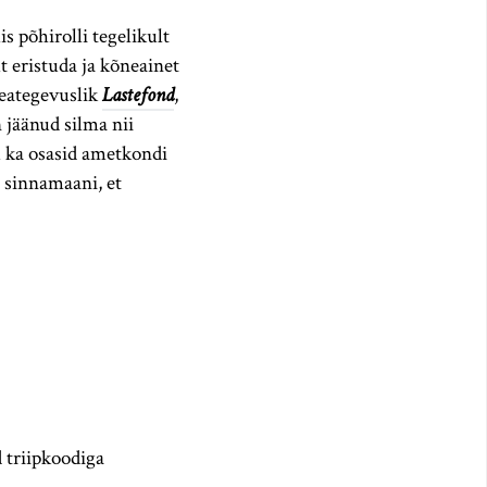
s põhirolli tegelikult
t eristuda ja kõneainet
heategevuslik
Lastefond
,
 jäänud silma nii
ku ka osasid ametkondi
 sinnamaani, et
 triipkoodiga