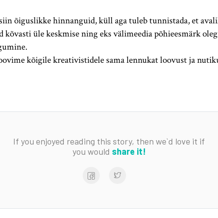
siin õiguslikke hinnanguid, küll aga tuleb tunnistada, et ava
 kõvasti üle keskmise ning eks välimeedia põhieesmärk olegi
ogumine.
ovime kõigile kreativistidele sama lennukat loovust ja nutik
If you enjoyed reading this story, then we`d love it if
you would
share it!