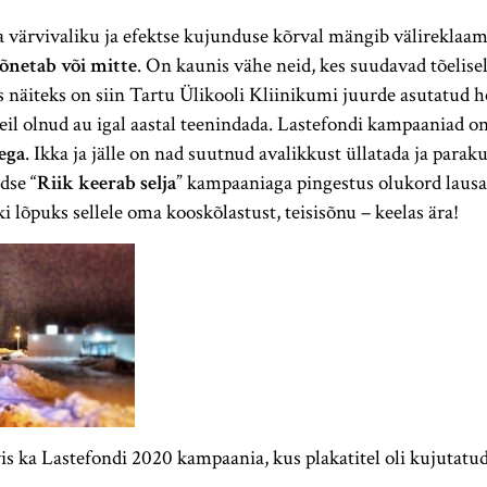
 värvivaliku ja efektse kujunduse kõrval mängib välireklaami
õnetab või mitte
. On kaunis vähe neid, kes suudavad tõelisel
 näiteks on siin Tartu Ülikooli Kliinikumi juurde asutatud 
il olnud au igal aastal teenindada. Lastefondi kampaaniad on
ega
. Ikka ja jälle on nad suutnud avalikkust üllatada ja para
dse “
Riik keerab selja
” kampaaniaga pingestus olukord lausa
i lõpuks sellele oma kooskõlastust, teisisõnu – keelas ära!
is ka Lastefondi 2020 kampaania, kus plakatitel oli kujutatud