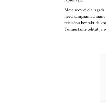
lapsenägu.
Meie soov ei ole jagada 
need kampaaniad saanud
teisisõnu kontaktide k
Tunnustame tehtut ja so