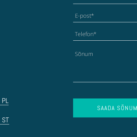
 PL
SAADA SÕNU
d ST