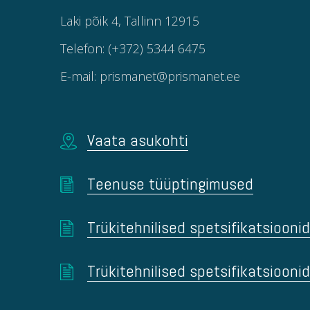
Laki põik 4, Tallinn 12915
Telefon: (+372) 5344 6475
E-mail: prismanet@prismanet.ee
Vaata asukohti
Teenuse tüüptingimused
Trükitehnilised spetsifikatsioonid
Trükitehnilised spetsifikatsiooni