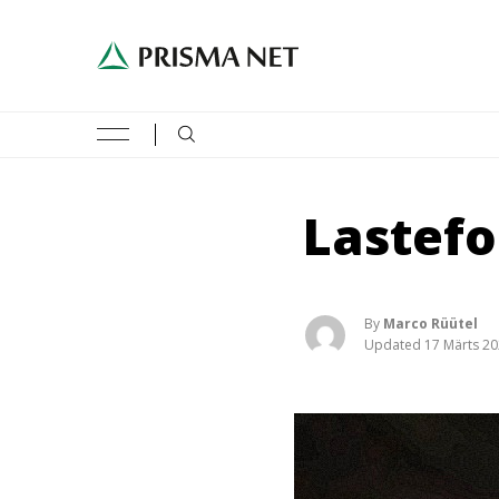
CATEGORIES:
News
24
Lastefo
Estonia
24
Media
23
By
Marco Rüütel
Updated 17 Märts 2