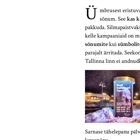
Ü
mbrusest eristuva
sõnum. See
kas k
pakkuda. Silmapaistvaks
kelle kampaaniaid on me
sõnumite
kui
sümbolit
parajalt ärritada. Seekor
Tallinna linn ei andnudk
Sarnase tähelepanu pälv