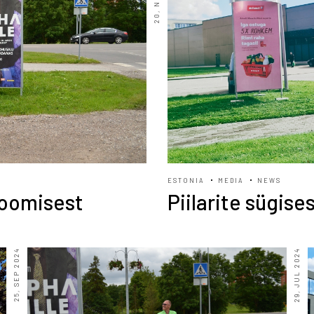
ESTONIA
MEDIA
NEWS
loomisest
Piilarite sügis
25, SEP 2024
29, JUL 2024