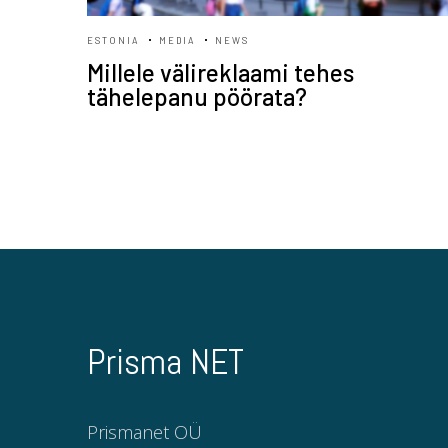
ESTONIA
MEDIA
NEWS
Millele välireklaami tehes
tähelepanu pöörata?
Prisma NET
Prismanet OÜ