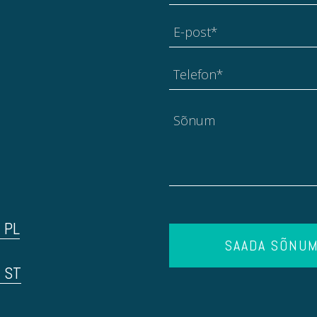
 PL
SAADA SÕNU
d ST