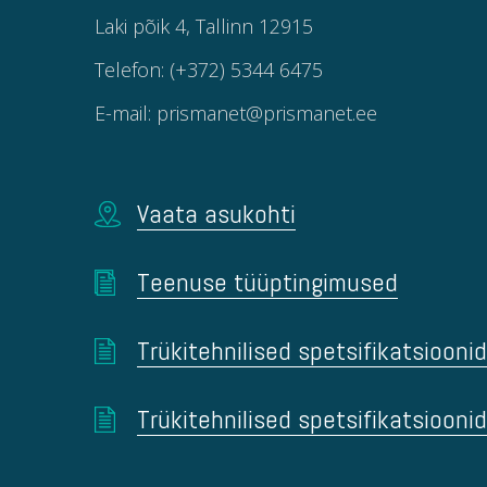
Laki põik 4, Tallinn 12915
Telefon: (+372) 5344 6475
E-mail: prismanet@prismanet.ee
Vaata asukohti
Teenuse tüüptingimused
Trükitehnilised spetsifikatsioonid
Trükitehnilised spetsifikatsiooni