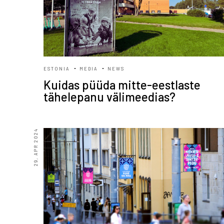
ESTONIA
MEDIA
NEWS
Kuidas püüda mitte-eestlaste
tähelepanu välimeedias?
29, APR 2024