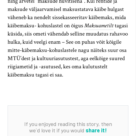
ning arvetel “maksude hüvitisena”. Kui rentide ja
maksude väljaarvamisel maksustatava käibe hulgast
väheneb ka nendelt sissekasseeritav käibemaks, mida
käibemaksu- kohuslastel on õigus
Maksuametilt
tagasi
küsida, siis ometi vähendab selline muudatus rahavoo
hulka, kuid veelgi enam – See on puhas võit kõigile
mitte-käbemaksu-kohuslastele nagu näiteks suur osa
MTÜ’dest ja kultuuriasutustest, aga eelkõige suured
riigiametid ja -asutused, kes oma kulutustelt
käibemaksu tagasi ei saa.
If you enjoyed reading this story, then
we`d love it if you would
share it!