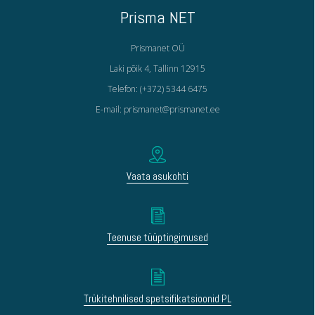
Prisma NET
Prismanet OÜ
Laki põik 4, Tallinn 12915
Telefon: (+372) 5344 6475
E-mail: prismanet@prismanet.ee
Vaata asukohti
Teenuse tüüptingimused
Trükitehnilised spetsifikatsioonid PL