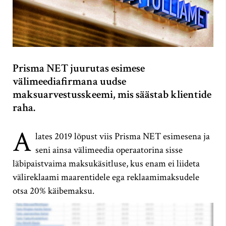
Prisma NET juurutas esimese
välimeediafirmana uudse
maksuarvestusskeemi, mis säästab klientide
raha.
A
lates 2019 lõpust viis Prisma NET esimesena ja
seni ainsa välimeedia operaatorina sisse
läbipaistvaima maksukäsitluse, kus enam ei liideta
välireklaami maarentidele ega reklaamimaksudele
otsa 20% käibemaksu.