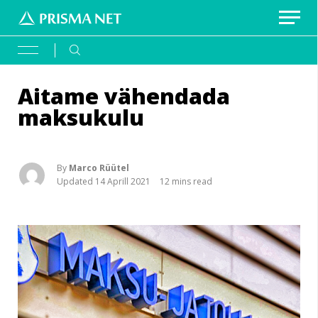
Erilahendus: värvikirevad prügikastid
Välireklaam Valimisteks
Aitame vähendada
CATEGORIES:
maksukulu
News
24
Vaata asukohti
Estonia
24
By
Marco Rüütel
Updated 14 Aprill 2021
12 mins read
Küsi pakkumist
Media
23